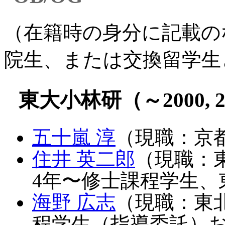
（在籍時の身分に記載の
院生、または交換留学生
東大小林研（～2000, 2
五十嵐 淳
（現職：京
住井 英二郎
（現職：
4年〜修士課程学生、
海野 広志
（現職：東
程学生（指導委託）