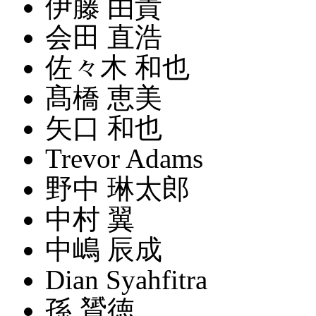
伊藤 由貴
会田 直浩
佐々木 和也
髙橋 恵美
矢口 和也
Trevor Adams
野中 琳太郎
中村 翼
中嶋 辰成
Dian Syahfitra
孫 贇徳