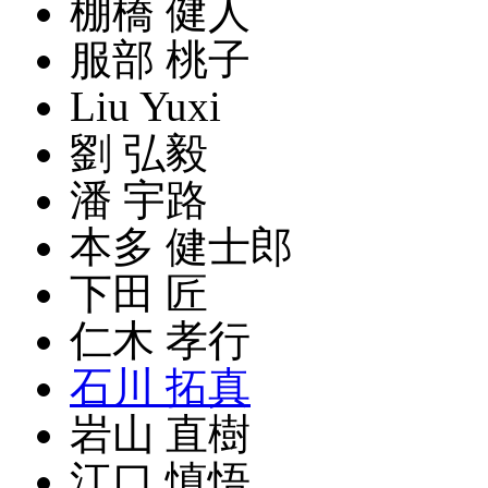
棚橋 健人
服部 桃子
Liu Yuxi
劉 弘毅
潘 宇路
本多 健士郎
下田 匠
仁木 孝行
石川 拓真
岩山 直樹
江口 慎悟