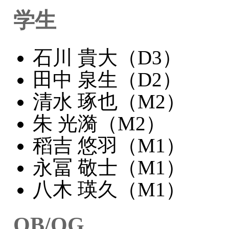
学生
石川 貴大（D3）
田中 泉生（D2）
清水 琢也（M2）
朱 光漪（M2）
稻吉 悠羽（M1）
永冨 敬士（M1）
八木 瑛久（M1）
OB/OG