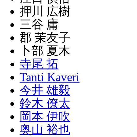
押川 広樹
三谷 庸
郡 茉友子
卜部 夏木
寺尾 拓
Tanti Kaveri
今井 雄毅
鈴木 僚太
岡本 伊吹
奥山 裕也