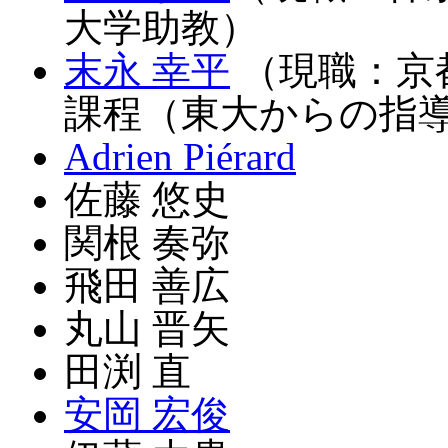
大学助教）
末永 幸平
（現職：京
課程（東大からの指導
Adrien Piérard
佐藤 悠史
関根 奏弥
飛田 善広
丸山 晋矢
田渕 直
安岡 宏俊