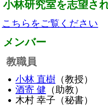
小林研究室を志望さ
こちらをご覧ください
メンバー
教職員
小林 直樹
（教授）
酒寄 健
（助教）
木村 幸子（秘書）