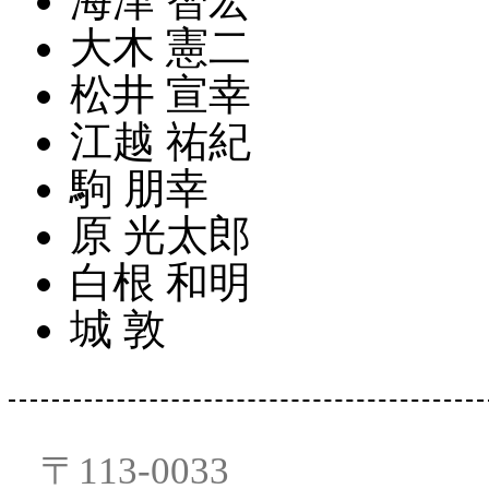
海津 智宏
大木 憲二
松井 宣幸
江越 祐紀
駒 朋幸
原 光太郎
白根 和明
城 敦
〒113-0033