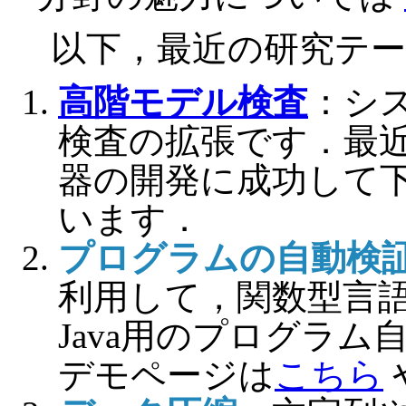
以下，最近の研究テ
高階モデル検査
：シ
検査の拡張です．最
器の開発に成功して下
います．
プログラムの自動検
利用して，関数型言
Java用のプログラ
デモページは
こちら