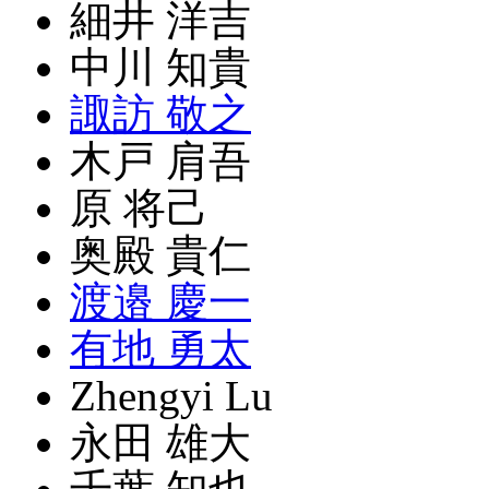
細井 洋吉
中川 知貴
諏訪 敬之
木戸 肩吾
原 将己
奥殿 貴仁
渡邉 慶一
有地 勇太
Zhengyi Lu
永田 雄大