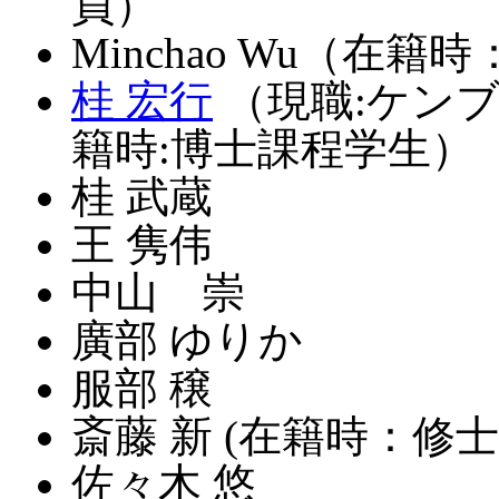
員）
Minchao Wu（在
桂 宏行
（現職:ケンブ
籍時:博士課程学生）
桂 武蔵
王 隽伟
中山 崇
廣部 ゆりか
服部 穣
斎藤 新 (在籍時：修士
佐々木 悠