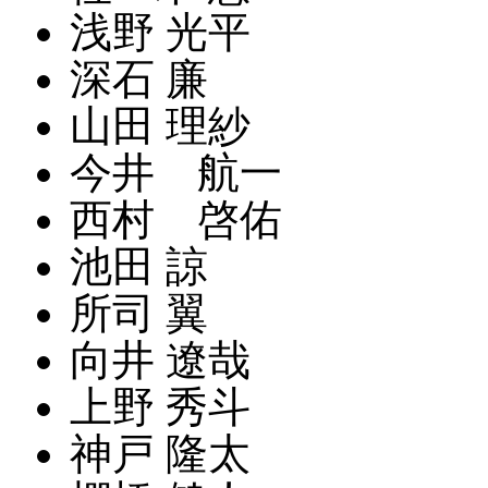
浅野 光平
深石 廉
山田 理紗
今井 航一
西村 啓佑
池田 諒
所司 翼
向井 遼哉
上野 秀斗
神戸 隆太